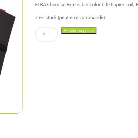
ELBA Chemise Extensible Color Life Papier Toil‚
2 en stock (peut être commandé)
quantité
Ajouter au panier
de
ELBA
Chemise
Extensible
Color
Life
Papier
Toil‚
Fermeture
Sangle
Velcro
–
2.20€