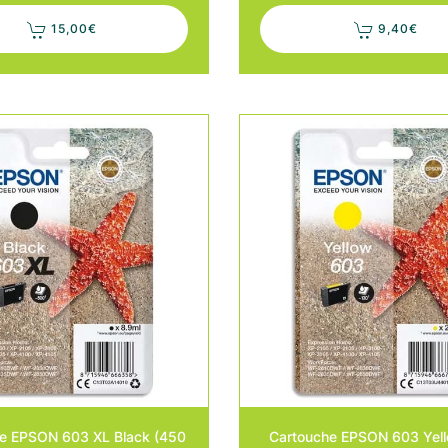
15,00
€
9,40
€
e EPSON 603 XL Black (450
Cartouche EPSON 603 Yell