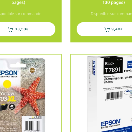
pages)
130 pages)
sponible sur commande
Disponible sur comma
33,50
€
9,40
€