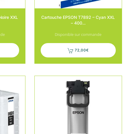
Noire XXL
Cartouche EPSON T7892 – Cyan XXL
– 400…
nde
Disponible sur commande
72,00
€