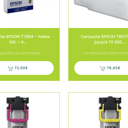
che EPSON T7894 – Yellow
Cartouche EPSON T9071
XXL – 4…
jusqu’à 10 000 …
sponible sur commande
1 en stock (peut être com
72,00
€
76,00
€