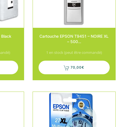
 Black
Cartouche EPSON T9451 – NOIRE XL
– 500…
mandé)
1 en stock (peut être commandé)
70,00
€