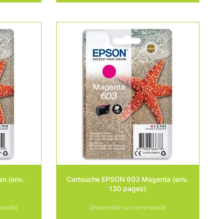
n (env.
Cartouche EPSON 603 Magenta (env.
130 pages)
mandé)
Disponible sur commande