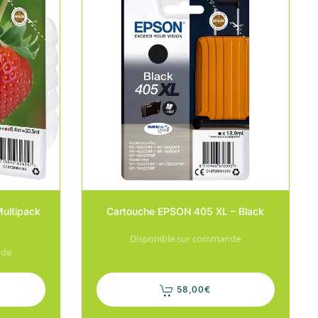
ultipack
Cartouche EPSON 405 XL – Black
Disponible sur commande
nde
58,00
€