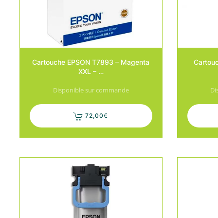
Cartouche EPSON T7893 – Magenta
Cartou
XXL – …
Disponible sur commande
Di
72,00
€