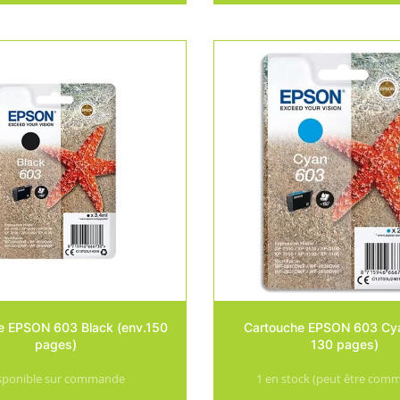
e EPSON 603 Black (env.150
Cartouche EPSON 603 Cya
pages)
130 pages)
sponible sur commande
1 en stock (peut être com