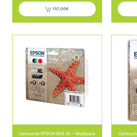
157,00
€
Cartouche EPSON 603 XL – Multipack
Cartouch