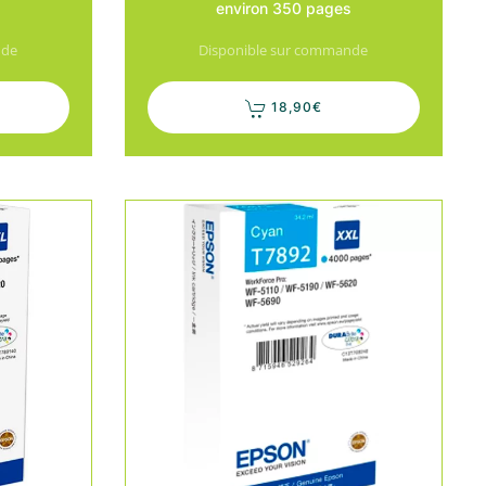
environ 350 pages
nde
Disponible sur commande
18,90
€