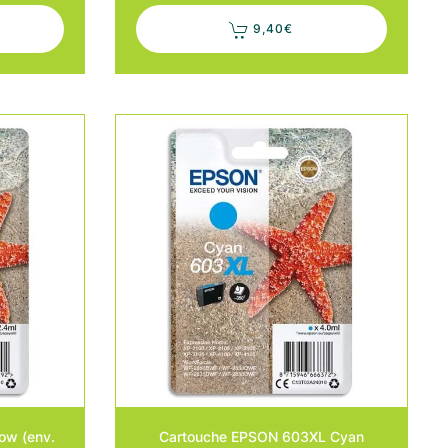
9,40
€
ow (env.
Cartouche EPSON 603XL Cyan