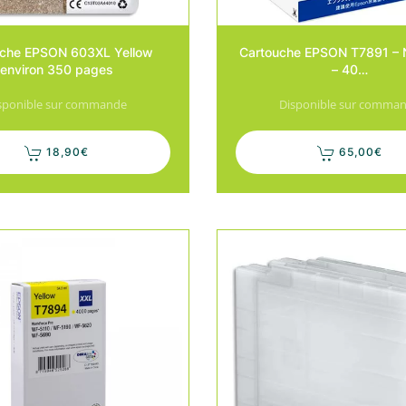
uche EPSON 603XL Yellow
Cartouche EPSON T7891 – 
environ 350 pages
– 40…
sponible sur commande
Disponible sur comma
18,90
€
65,00
€