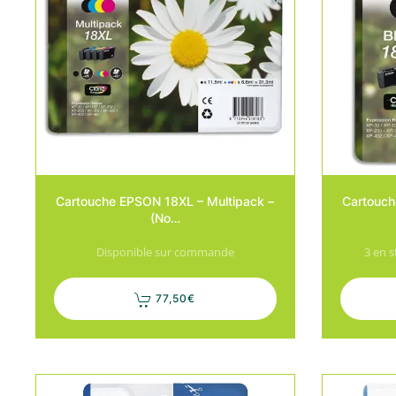
Cartouche EPSON 18XL – Multipack –
Cartouch
(No…
Disponible sur commande
3 en 
77,50
€