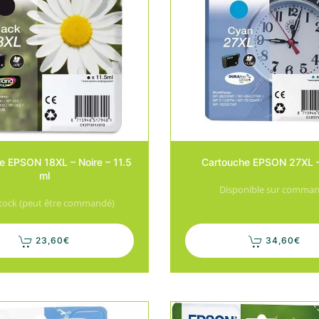
e EPSON 18XL – Noire – 11.5
Cartouche EPSON 27XL 
ml
Disponible sur comma
stock (peut être commandé)
23,60
€
34,60
€