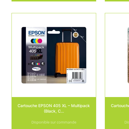
Cartouche EPSON 405 XL – Multipack
Cartouch
(Black, C…
Disponible sur commande
Di