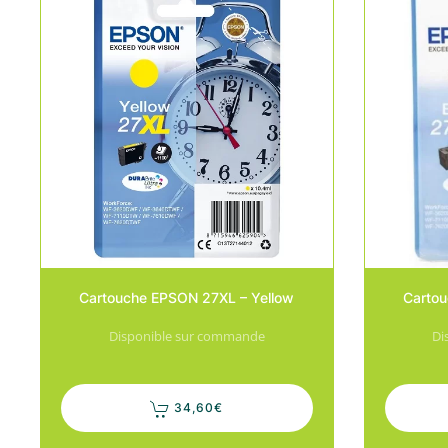
Cartouche EPSON 27XL – Yellow
Cartou
Disponible sur commande
Di
34,60
€