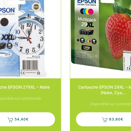
che EPSON 27XXL – Noire
Cartouche EPSON 29XL – M
(Noire, Cya…
sponible sur commande
Disponible sur comma
54,40
€
83,80
€