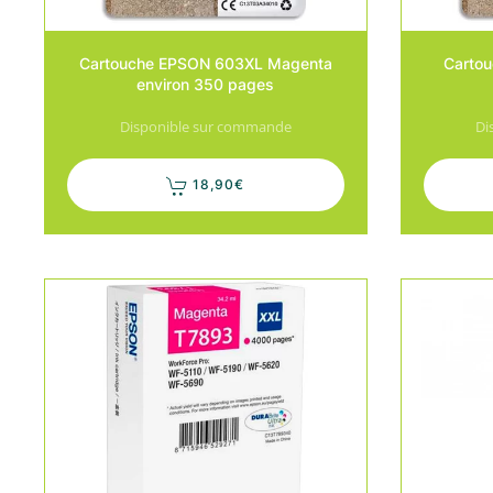
Cartouche EPSON 603XL Magenta
Carto
environ 350 pages
Disponible sur commande
Di
18,90
€