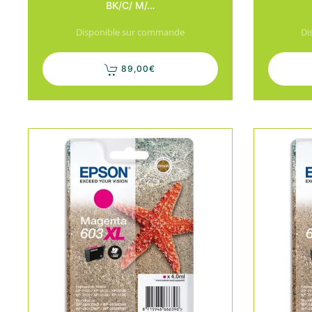
BK/C/ M/…
Disponible sur commande
Di
89,00
€