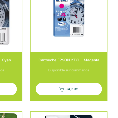
– Cyan
Cartouche EPSON 27XL – Magenta
nde
Disponible sur commande
34,60
€