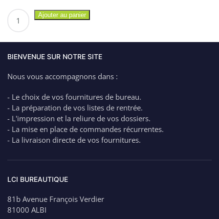
quantité
Ajouter au panier
de
EXACOMPTA
Carton
à
BIENVENUE SUR NOTRE SITE
Dessin
Nous vous accompagnons dans :
avec
élastiques
- Le choix de vos fournitures de bureau.
annonay
- La préparation de vos listes de rentrée.
37×52
- L'impression et la reliure de vos dossiers.
cm
- La mise en place de commandes récurrentes.
- La livraison directe de vos fournitures.
LCI BUREAUTIQUE
81b Avenue François Verdier
81000 ALBI