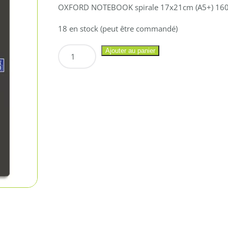
OXFORD NOTEBOOK spirale 17x21cm (A5+) 160 p
18 en stock (peut être commandé)
quantité
Ajouter au panier
de
OXFORD
NOTEBOOK
spirale
17x21cm
(A5+)
160
p.
Perforées
80g
5×5
–
4.90€