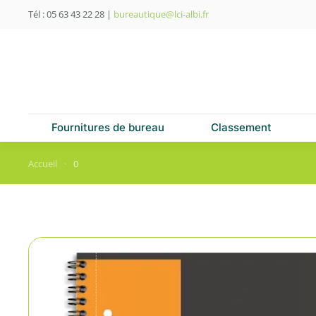
Tél : 05 63 43 22 28
|
bureautique@lci-albi.fr
Skip to main content
Fournitures de bureau
Classement
Accueil
0