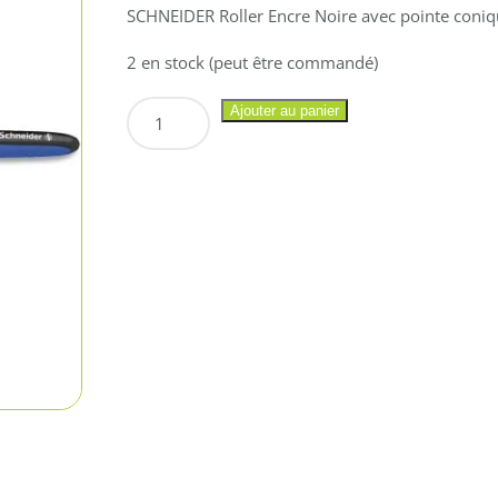
SCHNEIDER Roller Encre Noire avec pointe con
2 en stock (peut être commandé)
quantité
Ajouter au panier
de
SCHNEIDER
Roller
Encre
Noire
avec
pointe
conique
hybride
0.5
mm
Grip
Ergonomique