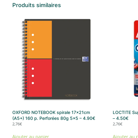
Produits similaires
OXFORD NOTEBOOK spirale 17x21cm
LOCTITE Sup
(A5+) 160 p. Perforées 80g 5×5 – 4.90€
– 4.50€
2,76
€
2,76
€
Ajouter au panier
Ajouter au 