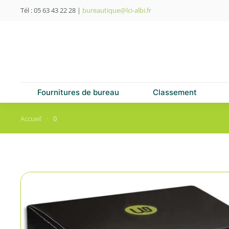
Tél : 05 63 43 22 28
|
bureautique@lci-albi.fr
Skip to main content
Fournitures de bureau
Classement
Accueil
0