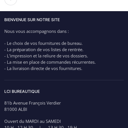
de
Cartouche
CANON
PGI-
BIENVENUE SUR NOTRE SITE
2500XL
Nous vous accompagnons dans :
Black
–
- Le choix de vos fournitures de bureau.
70.9ml
- La préparation de vos listes de rentrée.
- L'impression et la reliure de vos dossiers.
- La mise en place de commandes récurrentes.
- La livraison directe de vos fournitures.
LCI BUREAUTIQUE
81b Avenue François Verdier
81000 ALBI
Ouvert du MARDI au SAMEDI
10 H - 12 H 30 | 13 H 30 - 19 H