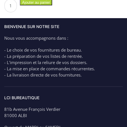
quantité
Ajouter au panier
de
Cartouche
EPSON
603XL
BIENVENUE SUR NOTRE SITE
Magenta
Nous vous accompagnons dans :
environ
350
- Le choix de vos fournitures de bureau.
pages
- La préparation de vos listes de rentrée.
- L'impression et la reliure de vos dossiers.
- La mise en place de commandes récurrentes.
- La livraison directe de vos fournitures.
LCI BUREAUTIQUE
81b Avenue François Verdier
81000 ALBI