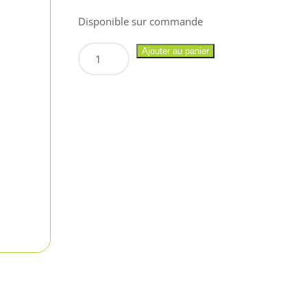
Disponible sur commande
quantité
Ajouter au panier
de
Cartouche
EPSON
T7894
–
Yellow
XXL
–
4000
pages