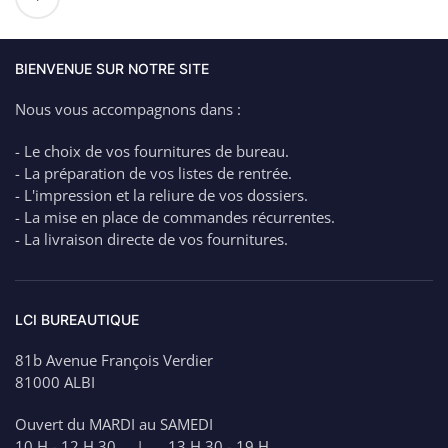
de
Kit
Cartouches
HP
BIENVENUE SUR NOTRE SITE
304
Nous vous accompagnons dans :
–
Noire
- Le choix de vos fournitures de bureau.
et
- La préparation de vos listes de rentrée.
Couleurs
- L'impression et la reliure de vos dossiers.
- La mise en place de commandes récurrentes.
- La livraison directe de vos fournitures.
LCI BUREAUTIQUE
81b Avenue François Verdier
81000 ALBI
Ouvert du MARDI au SAMEDI
10 H - 12 H 30 | 13 H 30 - 19 H