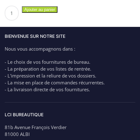
quantité
Ajouter au panier
de
EXACOMPTA
Boîte
de
BIENVENUE SUR NOTRE SITE
Transfert
Nous vous accompagnons dans :
en
carton
- Le choix de vos fournitures de bureau.
et
- La préparation de vos listes de rentrée.
papier
- L'impression et la reliure de vos dossiers.
toilé
- La mise en place de commandes récurrentes.
Dos
- La livraison directe de vos fournitures.
12
cm
LCI BUREAUTIQUE
81b Avenue François Verdier
81000 ALBI