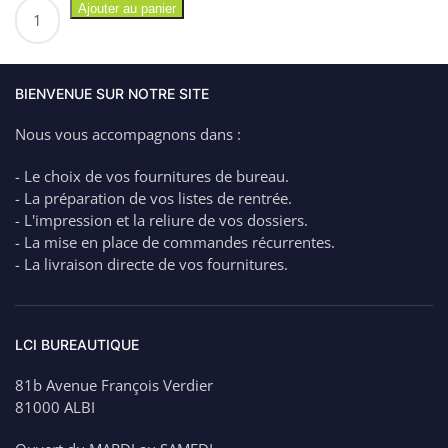
quantité
Ajouter au panier
de
ELBA
Classeur
personnalisable
BIENVENUE SUR NOTRE SITE
POLYVISION
Nous vous accompagnons dans :
dos
2
- Le choix de vos fournitures de bureau.
cm
- La préparation de vos listes de rentrée.
- L'impression et la reliure de vos dossiers.
- La mise en place de commandes récurrentes.
- La livraison directe de vos fournitures.
LCI BUREAUTIQUE
81b Avenue François Verdier
81000 ALBI