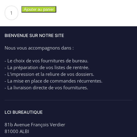
quantité
Ajouter au panier
de
CANSON
Pochette
de
BIENVENUE SUR NOTRE SITE
rangement
Nous vous accompagnons dans :
en
polypro.
- Le choix de vos fournitures de bureau.
Coloris
- La préparation de vos listes de rentrée.
Pastel
- L'impression et la reliure de vos dossiers.
27×35
- La mise en place de commandes récurrentes.
cm
- La livraison directe de vos fournitures.
–
4.40€
LCI BUREAUTIQUE
81b Avenue François Verdier
81000 ALBI