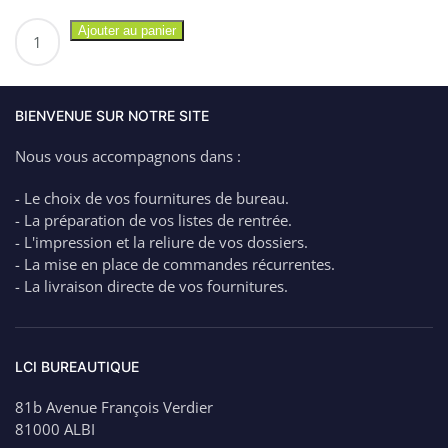
quantité
Ajouter au panier
de
CEP
Porte-
revues
BIENVENUE SUR NOTRE SITE
Gloss
Nous vous accompagnons dans :
–
Dos
- Le choix de vos fournitures de bureau.
8
- La préparation de vos listes de rentrée.
cm
- L'impression et la reliure de vos dossiers.
x
- La mise en place de commandes récurrentes.
H31
- La livraison directe de vos fournitures.
x
P25,9
cm
BLEU
LCI BUREAUTIQUE
–
6.50€
81b Avenue François Verdier
81000 ALBI