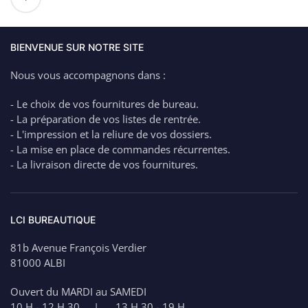
de
DEFLECTO
Porte
Affiche
BIENVENUE SUR NOTRE SITE
A4
Nous vous accompagnons dans :
incliné
- Le choix de vos fournitures de bureau.
- La préparation de vos listes de rentrée.
- L'impression et la reliure de vos dossiers.
- La mise en place de commandes récurrentes.
- La livraison directe de vos fournitures.
LCI BUREAUTIQUE
81b Avenue François Verdier
81000 ALBI
Ouvert du MARDI au SAMEDI
10 H - 12 H 30 | 13 H 30 - 19 H