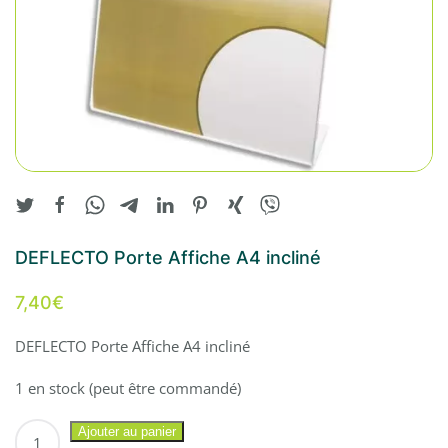
DEFLECTO Porte Affiche A4 incliné
7,40
€
DEFLECTO Porte Affiche A4 incliné
1 en stock (peut être commandé)
quantité
Ajouter au panier