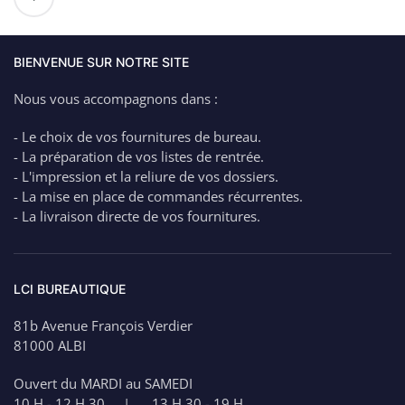
de
BIC
Effaceur
réécriveur
BIENVENUE SUR NOTRE SITE
Nous vous accompagnons dans :
- Le choix de vos fournitures de bureau.
- La préparation de vos listes de rentrée.
- L'impression et la reliure de vos dossiers.
- La mise en place de commandes récurrentes.
- La livraison directe de vos fournitures.
LCI BUREAUTIQUE
81b Avenue François Verdier
81000 ALBI
Ouvert du MARDI au SAMEDI
10 H - 12 H 30 | 13 H 30 - 19 H