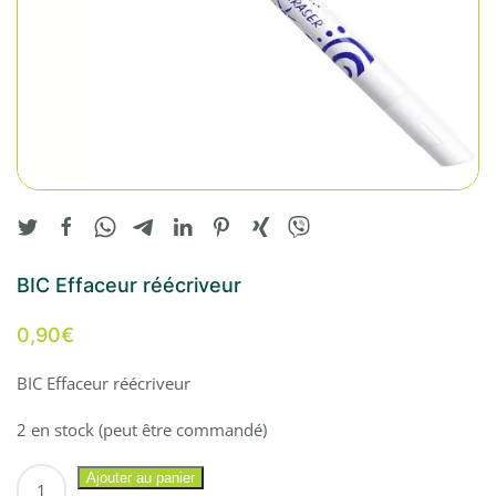
BIC Effaceur réécriveur
0,90
€
BIC Effaceur réécriveur
2 en stock (peut être commandé)
quantité
Ajouter au panier