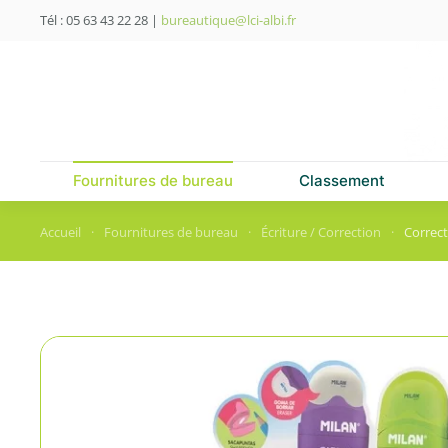
Tél : 05 63 43 22 28
|
bureautique@lci-albi.fr
Skip to main content
Fournitures de bureau
Classement
Accueil
Fournitures de bureau
Écriture / Correction
Correc