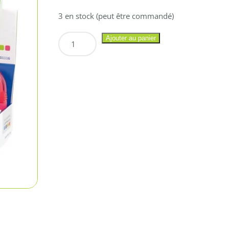
3 en stock (peut être commandé)
quantité
Ajouter au panier
de
MILAN
Taille
Crayon
Gomme
CAPSULE
(gomme
rechargeable)