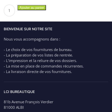
quantité
Ajouter au panier
de
BIC
Marqueur
Permanent
BIENVENUE SUR NOTRE SITE
MARKING
Nous vous accompagnons dans :
2000
Pointe
- Le choix de vos fournitures de bureau.
OGIVE
- La préparation de vos listes de rentrée.
–
- L'impression et la reliure de vos dossiers.
BLEU
- La mise en place de commandes récurrentes.
- La livraison directe de vos fournitures.
LCI BUREAUTIQUE
81b Avenue François Verdier
81000 ALBI