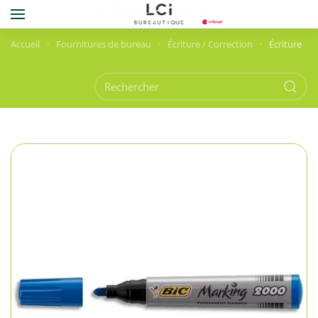
Skip to main content
Accueil
Fournitures de bureau
Écriture / Correction
Écriture