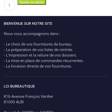
quantité
Ajouter au panier
de
SHARPIE
Marqueur
Permanent
BIENVENUE SUR NOTRE SITE
Pointe
Nous vous accompagnons dans :
Ogive
Fine
- Le choix de vos fournitures de bureau.
METALLIC
- La préparation de vos listes de rentrée.
- L'impression et la reliure de vos dossiers.
- La mise en place de commandes récurrentes.
- La livraison directe de vos fournitures.
LCI BUREAUTIQUE
81b Avenue François Verdier
81000 ALBI