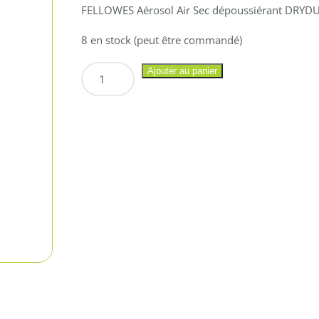
FELLOWES Aérosol Air Sec dépoussiérant DRYDU
8 en stock (peut être commandé)
quantité
Ajouter au panier
de
FELLOWES
Aérosol
Air
Sec
dépoussiérant
DRYDUSTER
Multi
positions
200ml