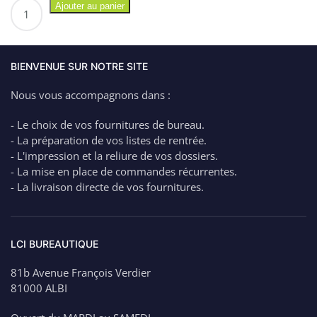
quantité
Ajouter au panier
de
DURACELL
4
Piles
BIENVENUE SUR NOTRE SITE
Accus
Nous vous accompagnons dans :
Rechargeables
AA
- Le choix de vos fournitures de bureau.
1,2V
- La préparation de vos listes de rentrée.
2500
- L'impression et la reliure de vos dossiers.
mAh
- La mise en place de commandes récurrentes.
- La livraison directe de vos fournitures.
LCI BUREAUTIQUE
81b Avenue François Verdier
81000 ALBI