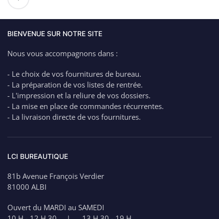
de
KWM
24
Epingles
BIENVENUE SUR NOTRE SITE
de
Nous vous accompagnons dans :
Sureté
différentes
- Le choix de vos fournitures de bureau.
tailles
- La préparation de vos listes de rentrée.
- L'impression et la reliure de vos dossiers.
- La mise en place de commandes récurrentes.
- La livraison directe de vos fournitures.
LCI BUREAUTIQUE
81b Avenue François Verdier
81000 ALBI
Ouvert du MARDI au SAMEDI
10 H - 12 H 30 | 13 H 30 - 19 H