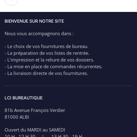
de
Pile
Bouton
CR2032
BIENVENUE SUR NOTRE SITE
Nous vous accompagnons dans :
- Le choix de vos fournitures de bureau.
- La préparation de vos listes de rentrée.
- L'impression et la reliure de vos dossiers.
- La mise en place de commandes récurrentes.
- La livraison directe de vos fournitures.
LCI BUREAUTIQUE
81b Avenue François Verdier
81000 ALBI
Ouvert du MARDI au SAMEDI
10 H - 12 H 30 | 13 H 30 - 19 H