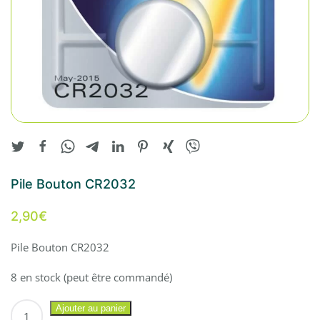
Pile Bouton CR2032
2,90
€
Pile Bouton CR2032
8 en stock (peut être commandé)
quantité
Ajouter au panier