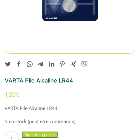
VARTA Pile Alcaline LR44
1,20
€
VARTA Pile Alcaline LR44
5 en stock (peut être commandé)
quantité
Ajouter au panier