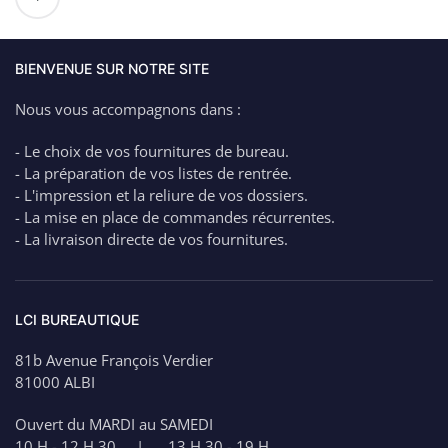
de
VARTA
Pile
Alcaline
BIENVENUE SUR NOTRE SITE
LR44
Nous vous accompagnons dans :
- Le choix de vos fournitures de bureau.
- La préparation de vos listes de rentrée.
- L'impression et la reliure de vos dossiers.
- La mise en place de commandes récurrentes.
- La livraison directe de vos fournitures.
LCI BUREAUTIQUE
81b Avenue François Verdier
81000 ALBI
Ouvert du MARDI au SAMEDI
10 H - 12 H 30 | 13 H 30 - 19 H