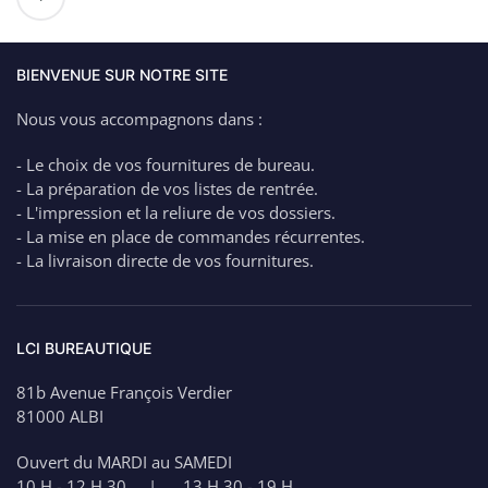
de
VARTA
Pile
Bouton
BIENVENUE SUR NOTRE SITE
CR2430
Nous vous accompagnons dans :
–
3
- Le choix de vos fournitures de bureau.
Volt
- La préparation de vos listes de rentrée.
- L'impression et la reliure de vos dossiers.
- La mise en place de commandes récurrentes.
- La livraison directe de vos fournitures.
LCI BUREAUTIQUE
81b Avenue François Verdier
81000 ALBI
Ouvert du MARDI au SAMEDI
10 H - 12 H 30 | 13 H 30 - 19 H