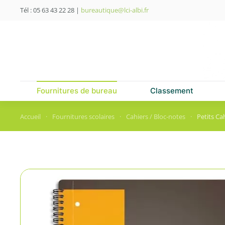
Tél : 05 63 43 22 28
|
bureautique@lci-albi.fr
Skip to main content
Fournitures de bureau
Classement
Accueil
Fournitures scolaires
Cahiers / Bloc-notes
Petits Ca