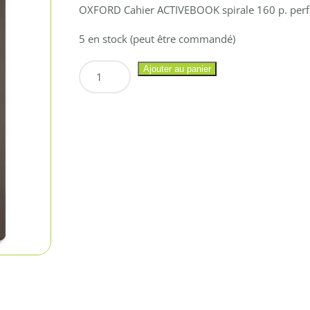
OXFORD Cahier ACTIVEBOOK spirale 160 p. per
5 en stock (peut être commandé)
quantité
Ajouter au panier
de
OXFORD
Cahier
ACTIVEBOOK
spirale
160
p.
perforées
80g
5×5
17x21cm