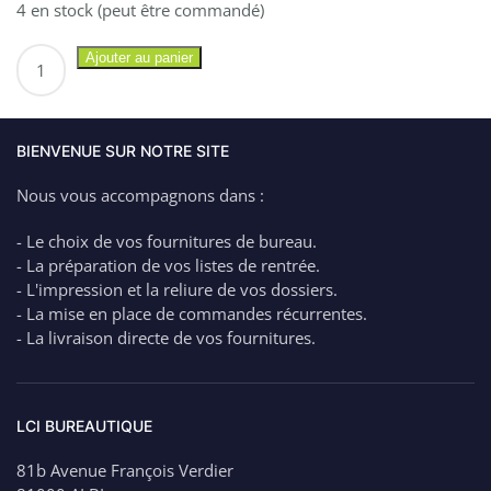
4 en stock (peut être commandé)
quantité
Ajouter au panier
de
ELBA
Classeur
Souple
BIENVENUE SUR NOTRE SITE
4
Nous vous accompagnons dans :
anneaux
Memphis
- Le choix de vos fournitures de bureau.
Fin
- La préparation de vos listes de rentrée.
dos
- L'impression et la reliure de vos dossiers.
de
- La mise en place de commandes récurrentes.
2
- La livraison directe de vos fournitures.
cm
–
3.30€
LCI BUREAUTIQUE
81b Avenue François Verdier