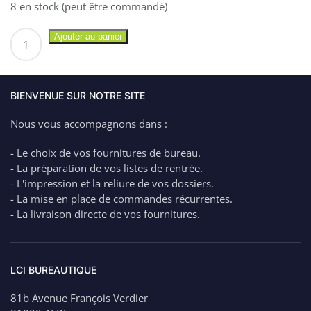
8 en stock (peut être commandé)
quantité
Ajouter au panier
de
EXACOMPTA
Classeur
A5
BIENVENUE SUR NOTRE SITE
à
Nous vous accompagnons dans :
l'italienne
pour
- Le choix de vos fournitures de bureau.
Fiches
- La préparation de vos listes de rentrée.
Bristol
- L'impression et la reliure de vos dossiers.
dos
- La mise en place de commandes récurrentes.
3
- La livraison directe de vos fournitures.
cm
51099E
LCI BUREAUTIQUE
81b Avenue François Verdier