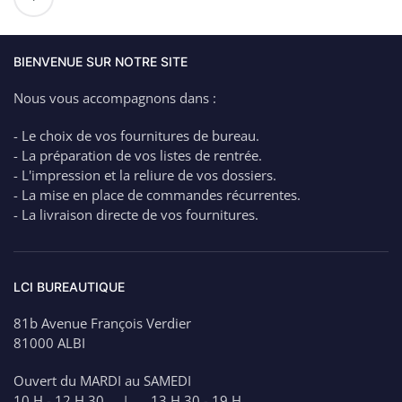
de
BIC
Stylo
Bille
BIENVENUE SUR NOTRE SITE
Pointe
Nous vous accompagnons dans :
Moyenne
CRISTAL
- Le choix de vos fournitures de bureau.
VERT
- La préparation de vos listes de rentrée.
- L'impression et la reliure de vos dossiers.
- La mise en place de commandes récurrentes.
- La livraison directe de vos fournitures.
LCI BUREAUTIQUE
81b Avenue François Verdier
81000 ALBI
Ouvert du MARDI au SAMEDI
10 H - 12 H 30 | 13 H 30 - 19 H