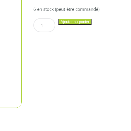
6 en stock (peut être commandé)
quantité
Ajouter au panier
de
PILOT
Feutre
Fine
Liner
NOIR