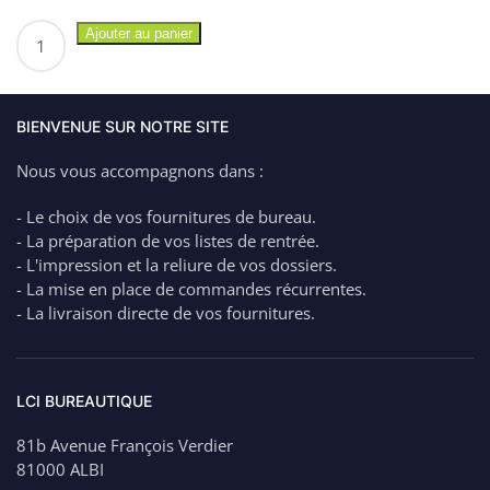
quantité
Ajouter au panier
de
PILOT
Roller
Gel
BIENVENUE SUR NOTRE SITE
V5
Nous vous accompagnons dans :
/
V7
- Le choix de vos fournitures de bureau.
Hi-
- La préparation de vos listes de rentrée.
Tecpoint
- L'impression et la reliure de vos dossiers.
pointe
- La mise en place de commandes récurrentes.
fine
- La livraison directe de vos fournitures.
0.5
ou
0.7
NOIR
LCI BUREAUTIQUE
1.80€
81b Avenue François Verdier
81000 ALBI