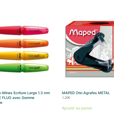
1.80€
-Mines Ecriture Large 1.3 mm
MAPED Ote-Agrafes METAL
1,20
€
E FLUO avec Gomme
le
Ajouter au panier