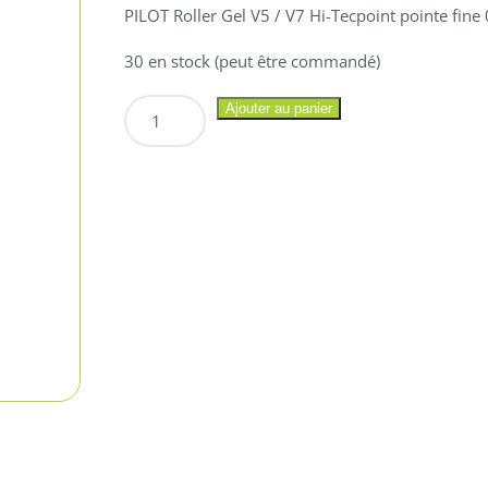
PILOT Roller Gel V5 / V7 Hi-Tecpoint pointe fine
30 en stock (peut être commandé)
quantité
Ajouter au panier
de
PILOT
Roller
Gel
V5
/
V7
Hi-
Tecpoint
pointe
fine
0.5
ou
0.7
VERT