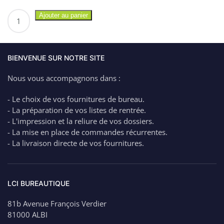
quantité
Ajouter au panier
de
SCOTCH
Lot
de
BIENVENUE SUR NOTRE SITE
5
Nous vous accompagnons dans :
bâtons
de
- Le choix de vos fournitures de bureau.
Colle
- La préparation de vos listes de rentrée.
Blanche
- L'impression et la reliure de vos dossiers.
Scotch©
- La mise en place de commandes récurrentes.
8g
- La livraison directe de vos fournitures.
LCI BUREAUTIQUE
81b Avenue François Verdier
81000 ALBI