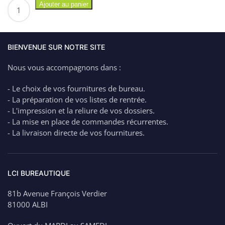
quantité
Ajouter au panier
de
CANSON
12
Feuilles
BIENVENUE SUR NOTRE SITE
de
Nous vous accompagnons dans :
Papier
Millimétré
- Le choix de vos fournitures de bureau.
A4
- La préparation de vos listes de rentrée.
–
- L'impression et la reliure de vos dossiers.
90g
- La mise en place de commandes récurrentes.
–
- La livraison directe de vos fournitures.
1.90€
LCI BUREAUTIQUE
81b Avenue François Verdier
81000 ALBI