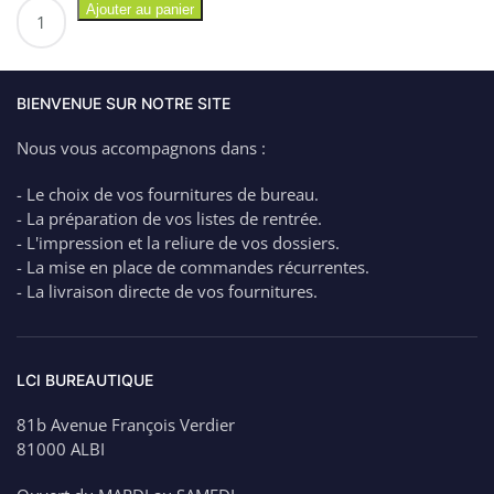
quantité
Ajouter au panier
de
MILAN
Règle
15
BIENVENUE SUR NOTRE SITE
cm
Nous vous accompagnons dans :
triangulaire
transparente
- Le choix de vos fournitures de bureau.
Colorée
- La préparation de vos listes de rentrée.
(1€)
- L'impression et la reliure de vos dossiers.
- La mise en place de commandes récurrentes.
- La livraison directe de vos fournitures.
LCI BUREAUTIQUE
81b Avenue François Verdier
81000 ALBI