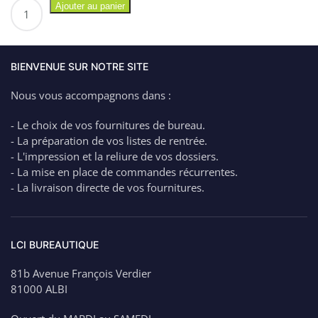
quantité
Ajouter au panier
de
MILAN
Trousse
Verticale
BIENVENUE SUR NOTRE SITE
Colorée
Nous vous accompagnons dans :
Motifs
Originaux
- Le choix de vos fournitures de bureau.
- La préparation de vos listes de rentrée.
- L'impression et la reliure de vos dossiers.
- La mise en place de commandes récurrentes.
- La livraison directe de vos fournitures.
LCI BUREAUTIQUE
81b Avenue François Verdier
81000 ALBI