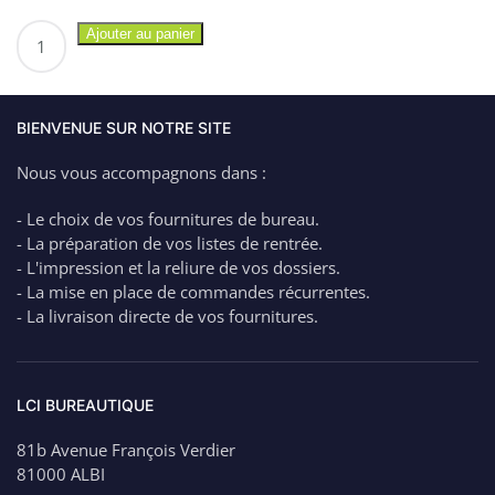
quantité
Ajouter au panier
de
GPV
Boîte
de
BIENVENUE SUR NOTRE SITE
250
Nous vous accompagnons dans :
enveloppes
kraft
- Le choix de vos fournitures de bureau.
auto-
- La préparation de vos listes de rentrée.
adhésives
- L'impression et la reliure de vos dossiers.
90g
- La mise en place de commandes récurrentes.
C4
- La livraison directe de vos fournitures.
=
A4
non
pliée
LCI BUREAUTIQUE
3255
81b Avenue François Verdier
81000 ALBI