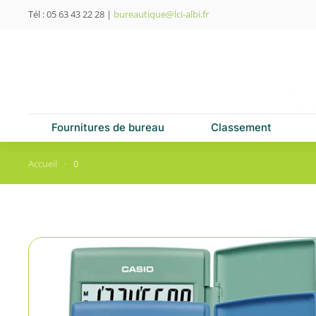
Tél : 05 63 43 22 28
|
bureautique@lci-albi.fr
Skip to main content
Fournitures de bureau
Classement
Accueil
0