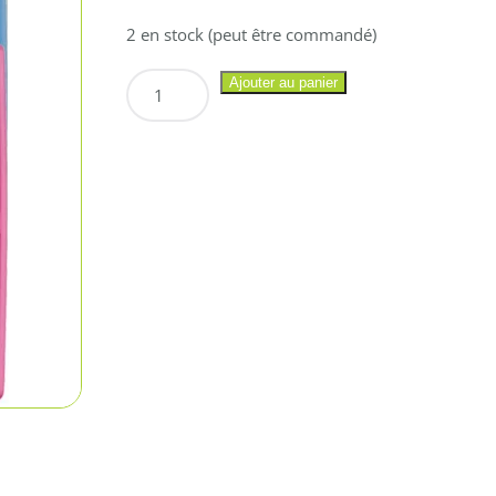
2 en stock (peut être commandé)
quantité
Ajouter au panier
de
CASIO
Calculatrice
Petite
FX