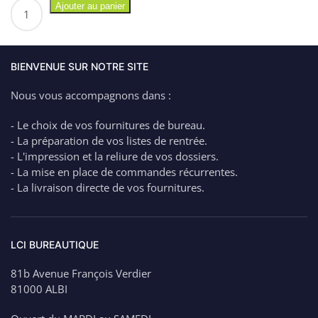
quantité
Ajouter au panier
de
MAPED
Boite
de
BIENVENUE SUR NOTRE SITE
100
Nous vous accompagnons dans :
Punaises
acier
- Le choix de vos fournitures de bureau.
galvanis‚
- La préparation de vos listes de rentrée.
coloris
- L'impression et la reliure de vos dossiers.
assortis
- La mise en place de commandes récurrentes.
- La livraison directe de vos fournitures.
LCI BUREAUTIQUE
81b Avenue François Verdier
81000 ALBI