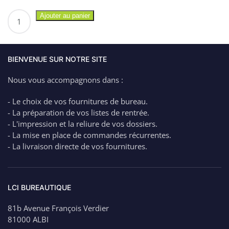
quantité
Ajouter au panier
de
MAPED
Stylo
Roller
BIENVENUE SUR NOTRE SITE
OU
Nous vous accompagnons dans :
Plume
RELOAD
- Le choix de vos fournitures de bureau.
(rechargeable
- La préparation de vos listes de rentrée.
avec
- L'impression et la reliure de vos dossiers.
Cartouches
- La mise en place de commandes récurrentes.
d'encre)
- La livraison directe de vos fournitures.
LCI BUREAUTIQUE
81b Avenue François Verdier
81000 ALBI