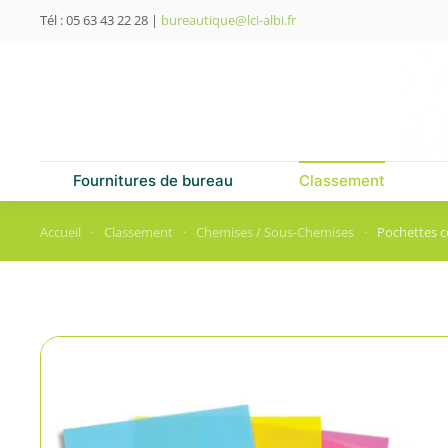
Tél : 05 63 43 22 28
|
bureautique@lci-albi.fr
Skip to main content
Fournitures de bureau
Classement
Accueil
Classement
Chemises / Sous-Chemises
Pochettes c