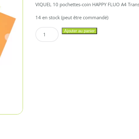
VIQUEL 10 pochettes-coin HAPPY FLUO A4 Transp
14 en stock (peut être commandé)
quantité
Ajouter au panier
de
VIQUEL
10
pochettes-
coin
HAPPY
FLUO
A4
Transp.
Colorées
P.P.
lisses
13/100e
PROM